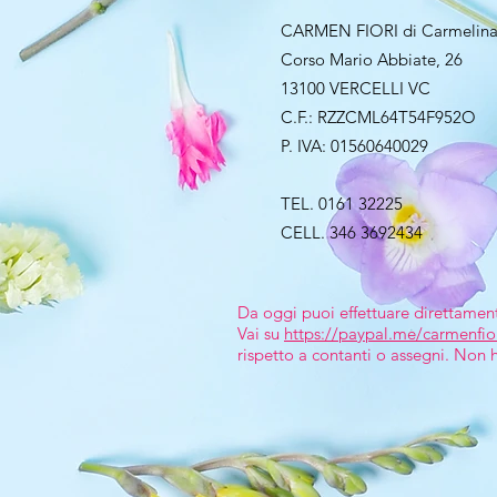
CARMEN FIORI di Carmelina
Corso Mario Abbiate, 26
13100 VERCELLI VC
C.F.: RZZCML64T54F952O
P. IVA: 01560640029
TEL. 0161 32225
CELL. 346 3692434
Da oggi puoi effettuare direttamen
Vai su
https://paypal.me/carmenfio
rispetto a contanti o assegni. Non