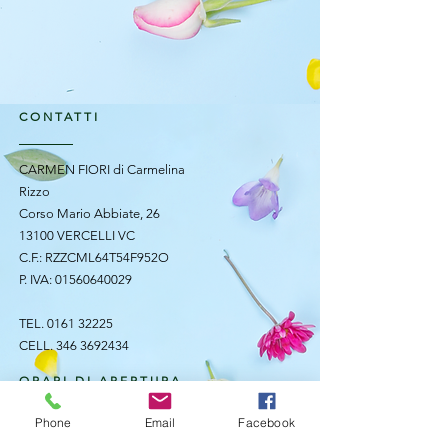
CONTATTI
CARMEN FIORI di Carmelina
Rizzo
Corso Mario Abbiate, 26
13100 VERCELLI VC
C.F.: RZZCML64T54F952O
P. IVA:
01560640029
TEL.
0161 32225
CELL.
346 3692434
ORARI DI APERTURA
Phone
Email
Facebook
Lunedì - Sabato: