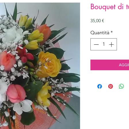
Bouquet di t
Prezzo
35,00 €
Quantità
*
AGGI