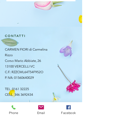
CONTATTI
CARMEN FIORI di Carmelina
Rizzo
Corso Mario Abbiate, 26
13100 VERCELLI VC
C.F.: RZZCML64T54F952O
P. IVA:
01560640029
TEL.
0161 32225
CELL.
346 3692434
ORARI DI APERTURA
Phone
Email
Facebook