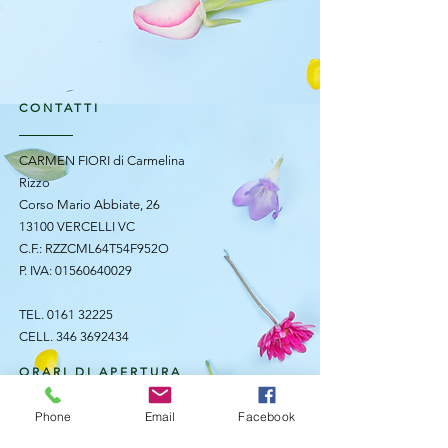
CONTATTI
CARMEN FIORI di Carmelina
Rizzo
Corso Mario Abbiate, 26
13100 VERCELLI VC
C.F.: RZZCML64T54F952O
P. IVA:
01560640029
TEL.
0161 32225
CELL.
346 3692434
ORARI DI APERTURA
Phone
Email
Facebook
Lunedì - Sabato:
8:15 - 12:30 / 15:30 - 19:30