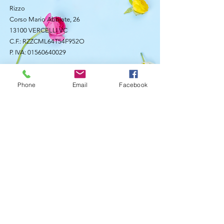
Rizzo
Corso Mario Abbiate, 26
13100 VERCELLI VC
C.F.: RZZCML64T54F952O
P. IVA:
01560640029
TEL.
0161 32225
Phone
Email
Facebook
CELL.
346 3692434
ORARI DI APERTURA
Lunedì - Sabato:
8:15 - 12:30 / 15:30 - 19:30
Domenica:
8:15 - 12:30
STAY UPDATED
© 2018 -
Note Legali
-
Informativa Su Privacy
e Cookies