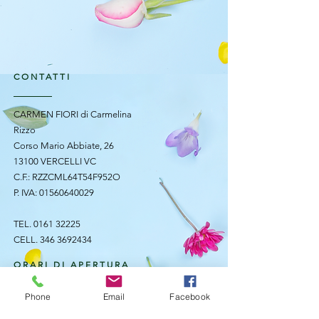
CONTATTI
CARMEN FIORI di Carmelina
Rizzo
Corso Mario Abbiate, 26
13100 VERCELLI VC
C.F.: RZZCML64T54F952O
P. IVA:
01560640029
TEL.
0161 32225
CELL.
346 3692434
ORARI DI APERTURA
Phone
Email
Facebook
Lunedì - Sabato:
8:15 - 12:30 / 15:30 - 19:30