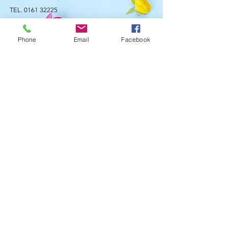
TEL.
0161 32225
CELL.
346 3692434
ORARI DI APERTURA
Phone
Email
Facebook
Lunedì - Sabato:
8:15 - 12:30 / 15:30 - 19:30
Domenica:
8:15 - 12:30
STAY UPDATED
© 2018 -
Note Legali
-
Informativa Su Privacy
e Cookies
Da oggi puoi effettuare direttamente i tuoi
pagamenti tramite PayPal. Non sai come fare?