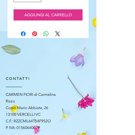
AGGIUNGI AL CARRELLO
CONTATTI
CARMEN FIORI di Carmelina
Rizzo
Corso Mario Abbiate, 26
13100 VERCELLI VC
C.F.: RZZCML64T54F952O
P. IVA:
01560640029