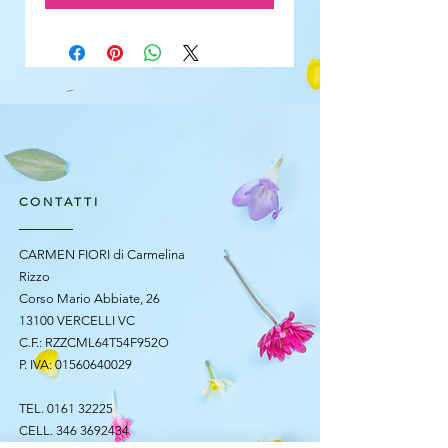
CONTATTI
CARMEN FIORI di Carmelina
Rizzo
Corso Mario Abbiate, 26
13100 VERCELLI VC
C.F.: RZZCML64T54F952O
P. IVA:
01560640029
TEL.
0161 32225
CELL.
346 3692434