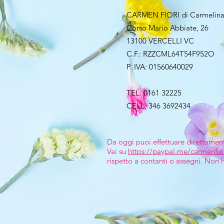
CARMEN FIORI di Carmelina
Corso Mario Abbiate, 26
13100 VERCELLI VC
C.F.: RZZCML64T54F952O
P. IVA: 01560640029
TEL. 0161 32225
CELL. 346 3692434
Da oggi puoi effettuare direttamen
Vai su
https://paypal.me/carmenfio
rispetto a contanti o assegni. Non