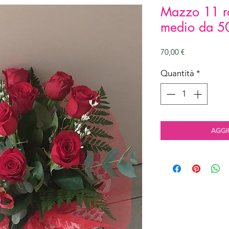
Mazzo 11 r
medio da 5
Prezzo
70,00 €
Quantità
*
AGGI